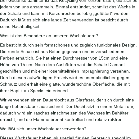
Der Gedanke dahinter ist das Recycling von Kerzenresten, die sich bei
jedem von uns ansammeln. Einmal entzündet, schmilzt das Wachs in
der Schale und kann mit Kerzenresten beliebig „gefüttert“ werden.
Dadurch läßt es sich eine lange Zeit verwenden ist besticht durch
seine Nachhaltigkeit.
Was ist das Besondere an unseren Wachsfeuern?
Es besticht durch sein formschönes und zugleich funktionales Design.
Die runde Schale ist aus Beton gegossen und in verschiedenen
Farben erhältlich. Sie hat einen Durchmesser von 15cm und eine
Höhe von 15 cm. Nach dem Aushärten wird die Schale Diamant-
geschliffen und mit einer lösemittelfreien Imprägnierung versehen.
Durch diesen aufwändigen Prozeß wird es unempfindlicher gegen
Schmutz und erhält eine glatte, wunderschöne Oberfläche, die mit
ihrer Haptik an Speckstein erinnert.
Wir verwenden einen Dauerdocht aus Glasfaser, der sich durch eine
lange Lebensdauer auszeichnet. Der Docht sitzt in einem Metallrohr,
dadurch wird ein rasches einschmelzen des Wachses im Behälter
erreicht, und die Flamme brennt kontrolliert und relativ rußfrei.
Wo läßt sich unser Wachsfeuer verwenden?
Dieses Wachsfeuer haben wir speziell für den Gebrauch sowohl im